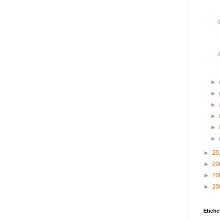
►
►
►
►
►
►
►
20
►
20
►
20
►
20
Etiche