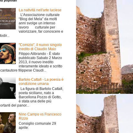
iù popolari
La natività nell'arte luciese
L’Associazione culturale
“Blog del Mela” da molti
anni svolge un intenso
lavoro culturale per
valorizzare, far conoscere e
odir...
"Comizio", il nuovo singolo
inedito di Claudio Maio
Filippo Alibrando - È stato
pubblicato Sabato 2 Marzo
2013, il nuovo inedito
interamente ideato e scritto
 cantautore filippese Claudi...
Bartolo Cattafi - La poesia è
condizione umana
La figura di Bartolo Cattafi,
poeta siciliano, nato a
Barcellona Pozzo di Gotto,
è stata una delle più
ortanti del panor...
Nino Campo vs Francesco
Rizzo
Consiglio comunale 29
aprile: