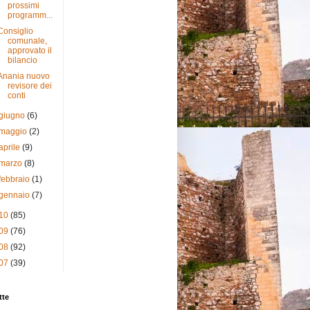
prossimi
programm...
Consiglio
comunale,
approvato il
bilancio
Anania nuovo
revisore dei
conti
giugno
(6)
maggio
(2)
aprile
(9)
marzo
(8)
febbraio
(1)
gennaio
(7)
10
(85)
09
(76)
08
(92)
07
(39)
tte