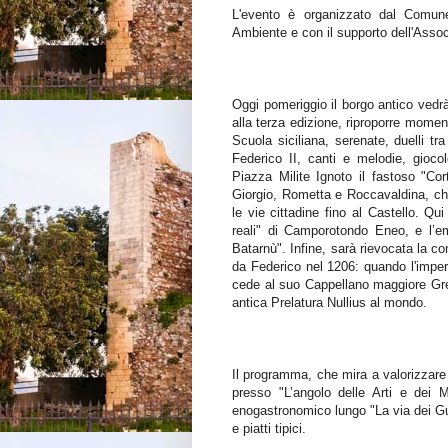
L'evento è organizzato dal Comune,
Ambiente e con il supporto dell'Assoc
Oggi pomeriggio il borgo antico vedrà
alla terza edizione, riproporre momenti
Scuola siciliana, serenate, duelli tra
Federico II, canti e melodie, giocol
Piazza Milite Ignoto il fastoso "C
Giorgio, Rometta e Roccavaldina, che
le vie cittadine fino al Castello. Qui
reali" di Camporotondo Eneo, e l’em
Batarnù". Infine, sarà rievocata la co
da Federico nel 1206: quando l'imperat
cede al suo Cappellano maggiore Greg
antica Prelatura Nullius al mondo.
Il programma, che mira a valorizzare i
presso "L’angolo delle Arti e dei M
enogastronomico lungo "La via dei Gus
e piatti tipici.