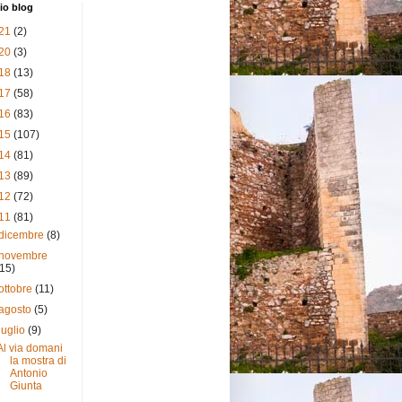
io blog
21
(2)
20
(3)
18
(13)
17
(58)
16
(83)
15
(107)
14
(81)
13
(89)
12
(72)
11
(81)
dicembre
(8)
novembre
(15)
ottobre
(11)
agosto
(5)
luglio
(9)
Al via domani
la mostra di
Antonio
Giunta