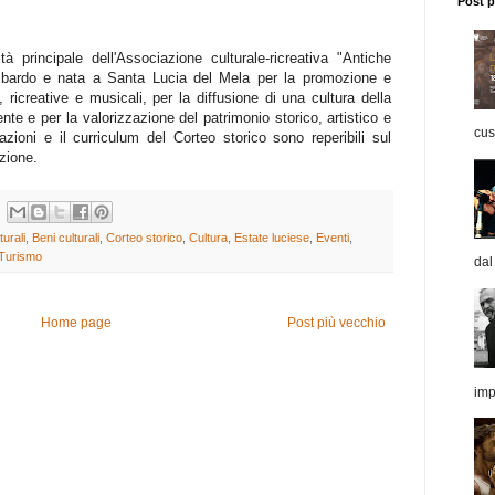
Post p
ità principale dell'Associazione culturale-ricreativa "Antiche
ombardo e nata a Santa Lucia del Mela per la promozione e
i, ricreative e musicali, per la diffusione di una cultura della
iente e per la valorizzazione del patrimonio storico, artistico e
cust
azioni e il curriculum del Corteo storico sono reperibili sul
zione.
turali
,
Beni culturali
,
Corteo storico
,
Cultura
,
Estate luciese
,
Eventi
,
Turismo
dal
Home page
Post più vecchio
imp