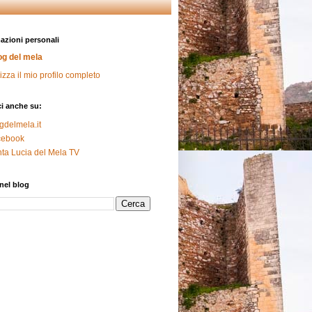
azioni personali
og del mela
izza il mio profilo completo
i anche su:
gdelmela.it
cebook
ta Lucia del Mela TV
nel blog