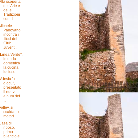
Alla scoperta
dell'Arte e
delle
Tradizioni
con...l...
Michele
Padovano
incontra i
tifosi del
Club
Juvent...
"Linea Verde",
in onda
domenica
la cucina
luciese
"A testa 'o
giocu",
presentato
il nuovo
album dei
...
Volley, si
scaldano i
motori
Casa di
riposo,
primo
bilancio e