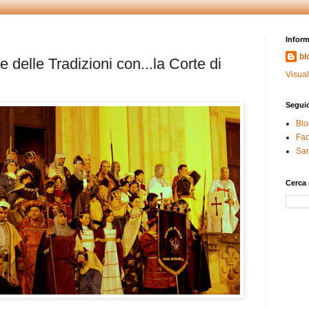
Inform
bl
e delle Tradizioni con...la Corte di
Visual
Seguic
Blo
Fa
San
Cerca 