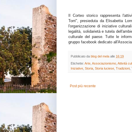
Il Corteo storico rappresenta l'attiv
Torri", presieduta da Elisabetta L
l'organizzazione di iniziative cultural
legalità, solidarietà e tutela dell'amb
culturale del paese. Tutte le inform
gruppo facebook dedicato all'Associa
Pubblicato da
blog del mela
alle
16:19
Etichette:
Arte
,
Associazionismo
,
Attività cul
Iniziative
,
Storia
,
Storia luciese
,
Tradizioni
,
Post più recente