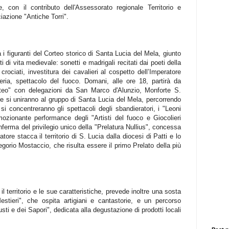
 con il contributo dell'Assessorato regionale Territorio e
iazione "Antiche Torri".
 i figuranti del Corteo storico di Santa Lucia del Mela, giunto
 di vita medievale: sonetti e madrigali recitati dai poeti della
 crociati, investitura dei cavalieri al cospetto dell’Imperatore
eria, spettacolo del fuoco. Domani, alle ore 18, partirà da
orteo" con delegazioni da San Marco d'Alunzio, Monforte S.
 si uniranno al gruppo di Santa Lucia del Mela, percorrendo
 si concentreranno gli spettacoli degli sbandieratori, i "Leoni
ozionante performance degli "Artisti del fuoco e Giocolieri
nferma del privilegio unico della "Prelatura Nullius", concessa
ore stacca il territorio di S. Lucia dalla diocesi di Patti e lo
orio Mostaccio, che risulta essere il primo Prelato della più
l territorio e le sue caratteristiche, prevede inoltre una sosta
estieri", che ospita artigiani e cantastorie, e un percorso
ti e dei Sapori", dedicata alla degustazione di prodotti locali